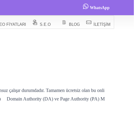
WhatsApp
EO FIYATLARI
S.E.O
BLOG
İLETIŞIM
nsuz çalışır durumdadır. Tamamen ücretsiz olan bu onli
ecker) Domain Authority (DA) ve Page Authority (PA) M