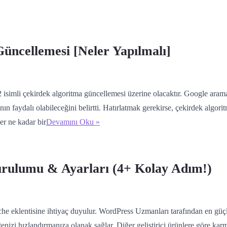
Güncellemesi [Neler Yapılmalı]
2 isimli çekirdek algoritma güncellemesi üzerine olacaktır. Google a
nın faydalı olabileceğini belirtti. Hatırlatmak gerekirse, çekirdek algo
Her ne kadar bir
Devamını Oku »
rulumu & Ayarları (4+ Kolay Adım!)
he eklentisine ihtiyaç duyulur. WordPress Uzmanları tarafından en güçlü
tenizi hızlandırmanıza olanak sağlar. Diğer geliştirici ürünlere göre kar