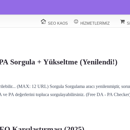
SEO KAOS
HIZMETLERIMIZ
S
A Sorgula + Yükseltme (Yenilendi!)
rilebilir... (MAX: 12 URL) Sorgula Sorgulama aracı yenilenmiştir, soru
 DA ve PA değerlerini topluca sorgulayabilirsiniz. (Free DA - PA Ch
SEO Karşılaştırması (2025)