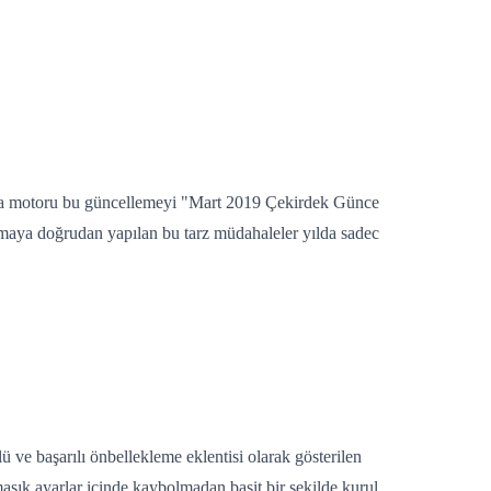
rama motoru bu güncellemeyi "Mart 2019 Çekirdek Günce
ritmaya doğrudan yapılan bu tarz müdahaleler yılda sadec
 ve başarılı önbellekleme eklentisi olarak gösterilen
maşık ayarlar içinde kaybolmadan basit bir şekilde kurul