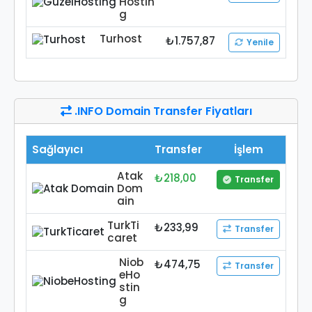
Hostin
g
Turhost
₺1.757,87
Yenile
.INFO Domain Transfer Fiyatları
Sağlayıcı
Transfer
İşlem
Atak
₺218,00
Transfer
Dom
ain
TurkTi
₺233,99
Transfer
caret
Niob
₺474,75
Transfer
eHo
stin
g