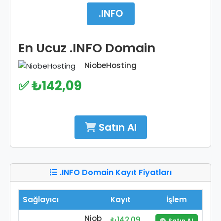
.INFO
En Ucuz .INFO Domain
NiobeHosting
✅ ₺142,09
Satın Al
.INFO Domain Kayıt Fiyatları
Sağlayıcı
Kayıt
İşlem
Niob
₺142,09
Satın Al