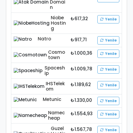
Domai
n
Niobe
₺617,32
Yenile
Hostin
g
Natro
₺917,71
Yenile
Cosmo
₺1.000,36
Yenile
town
Spacesh
₺1.009,78
Yenile
ip
IHSTelek
₺1.189,62
Yenile
om
Metunic
₺1.330,00
Yenile
Namec
₺1.554,93
Yenile
heap
Guzel
₺1.567,78
Yenile