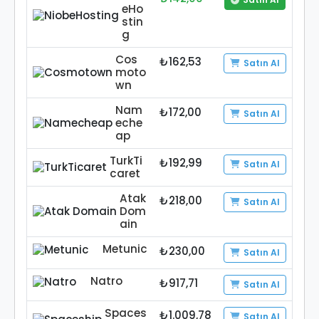
eHo
stin
g
Cos
₺162,53
Satın Al
moto
wn
Nam
₺172,00
Satın Al
eche
ap
TurkTi
₺192,99
Satın Al
caret
Atak
₺218,00
Satın Al
Dom
ain
Metunic
₺230,00
Satın Al
Natro
₺917,71
Satın Al
Spaces
₺1.009,78
Satın Al