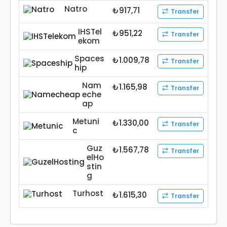
Natro
₺917,71
Transfer
IHSTel
₺951,22
Transfer
ekom
Spaces
₺1.009,78
Transfer
hip
Nam
₺1.165,98
Transfer
eche
ap
Metuni
₺1.330,00
Transfer
c
Guz
₺1.567,78
Transfer
elHo
stin
g
Turhost
₺1.615,30
Transfer