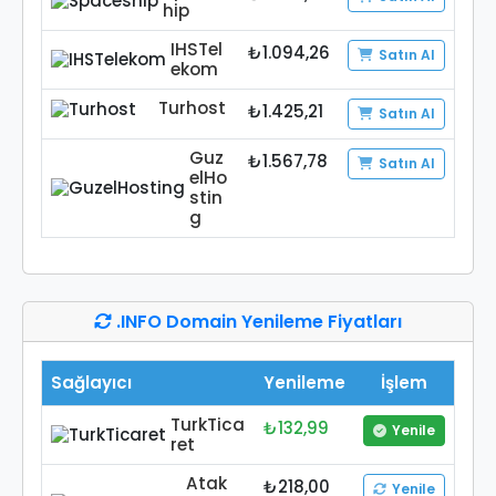
hip
IHSTel
₺1.094,26
Satın Al
ekom
Turhost
₺1.425,21
Satın Al
Guz
₺1.567,78
Satın Al
elHo
stin
g
.INFO Domain Yenileme Fiyatları
Sağlayıcı
Yenileme
İşlem
TurkTica
₺132,99
Yenile
ret
Atak
₺218,00
Yenile